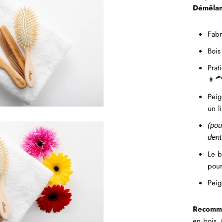
Démêlant
Fabr
Bois
Prat
👩‍
Peig
un l
(pou
dent
Le b
pour
Peig
Recomma
en bois,