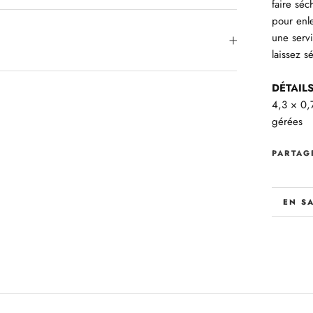
faire sé
pour enl
une serv
laissez sé
DÉTAIL
4,3 × 0,
gérées
PARTAG
EN S
VOIR