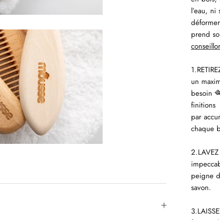
l’eau, ni
déformer)
prend so
conseillo
1.RETIRE
un maxim
besoin

finitions
par accu
chaque b
2.LAVEZ 
impeccab
peigne d
savon.
3.LAISSE