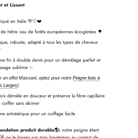
 et Lissant
iqué en Italie
💚🤍❤️
 de hêtre issu de forêts européennes éco-gérées
🌳
ique, robuste, adapté à tous les types de cheveux

ne fin à double dents pour un démêlage parfait et
issage sublime
✨
r un effet Massant, optez pour notre
Peigne bois à
s Larges
)
ois démêle en douceur et préserve la fibre capillaire
 coiffer sans abimer
ne antistatique pour un coiffage facile
ndation produit durable
:
notre peigne étant
🌎
ne le laissez pas trop longtemps au contact de
🚱