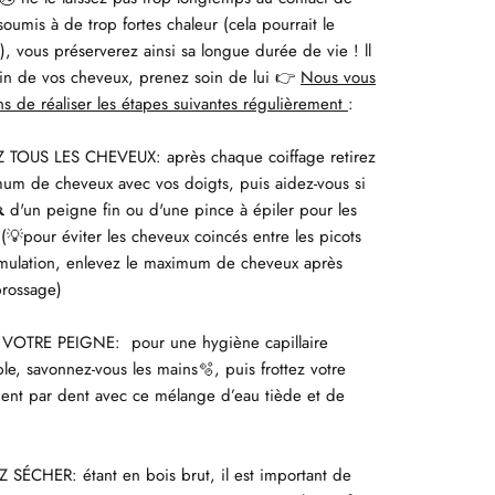
 soumis à de trop fortes chaleur (cela pourrait le
, vous préserverez ainsi sa longue durée de vie ! ll
in de vos cheveux, prenez soin de lui
Nous vous
👉
ns de réaliser les étapes suivantes régulièrement
:
Z TOUS LES CHEVEUX: après chaque coiffage retirez
um de cheveux avec vos doigts, puis aidez-vous si
d'un peigne fin ou d'une pince à épiler pour les

 (
pour éviter les cheveux coincés entre les picots
💡
mulation, enlevez le maximum de cheveux après
rossage)
VOTRE PEIGNE: pour une hygiène capillaire
le, savonnez-vous les mains
, puis frottez votre
🫧
ent par dent avec ce mélange d’eau tiède et de
Z SÉCHER: étant en bois brut, il est important de