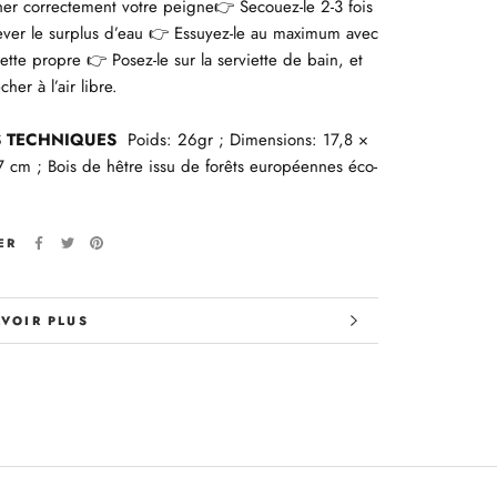
cher correctement votre peigne
Secouez-le 2-3 fois
👉
ever le surplus d’eau
Essuyez-le au maximum avec
👉
iette propre
Posez-le sur la serviette de bain, et
👉
cher à l’air libre.
S TECHNIQUES
Poids: 26gr ; Dimensions: 17,8 ×
7 cm ; Bois de hêtre issu de forêts européennes éco-
ER
AVOIR PLUS
 LES IMAGES